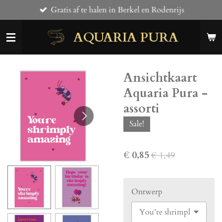
Gratis af te halen in Berkel en Rodenrijs
Ga
direct
AQUARIA PURA
naar
de
hoofdinhoud
Ansichtkaart
Aquaria Pura -
assorti
Sale!
€ 0,85
€ 1,49
Ontwerp