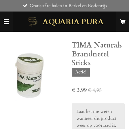
Gratis af te halen in Berkel en Rodenrijs
Ga
direct
AQUARIA PURA
naar
de
hoofdinhoud
TIMA Naturals
Brandnetel
Sticks
Actie!
€ 3,99
€ 4,95
Laat het me weten
wanneer dit product
weer op voorraad is.