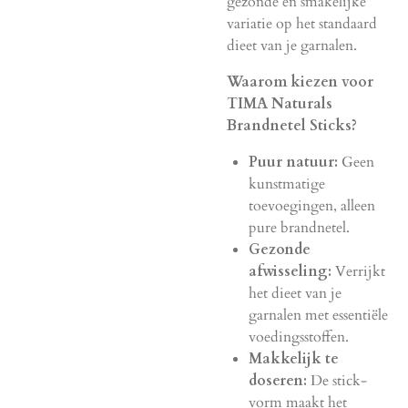
gezonde en smakelijke
variatie op het standaard
dieet van je garnalen.
Waarom kiezen voor
TIMA Naturals
Brandnetel Sticks?
Puur natuur:
Geen
kunstmatige
toevoegingen, alleen
pure brandnetel.
Gezonde
afwisseling:
Verrijkt
het dieet van je
garnalen met essentiële
voedingsstoffen.
Makkelijk te
doseren:
De stick-
vorm maakt het