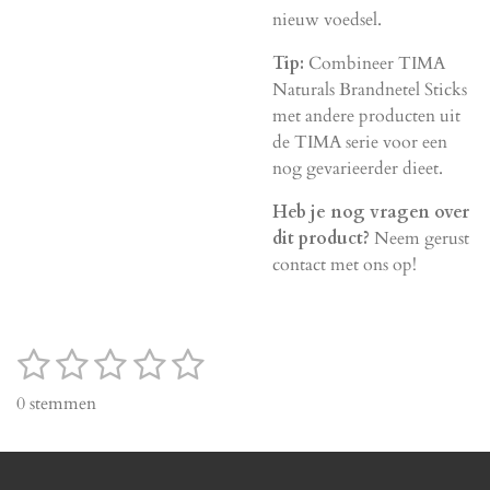
nieuw voedsel.
Tip:
Combineer TIMA
Naturals Brandnetel Sticks
met andere producten uit
de TIMA serie voor een
nog gevarieerder dieet.
Heb je nog vragen over
dit product?
Neem gerust
contact met ons op!
1
2
3
4
5
S
R
t
a
s
s
s
s
s
0 stemmen
e
t
t
t
t
t
t
m
i
m
e
e
e
e
e
n
e