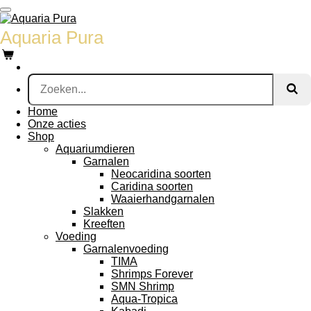
Ga
direct
Aquaria Pura
naar
de
hoofdinhoud
Home
Onze acties
Shop
Aquariumdieren
Garnalen
Neocaridina soorten
Caridina soorten
Waaierhandgarnalen
Slakken
Kreeften
Voeding
Garnalenvoeding
TIMA
Shrimps Forever
SMN Shrimp
Aqua-Tropica