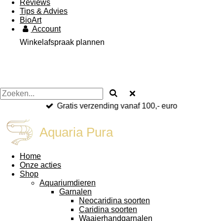
Reviews
Tips & Advies
BioArt
Account
Winkelafspraak plannen
Gratis verzending vanaf 100,- euro
Aquaria Pura
Home
Onze acties
Shop
Aquariumdieren
Garnalen
Neocaridina soorten
Caridina soorten
Waaierhandgarnalen