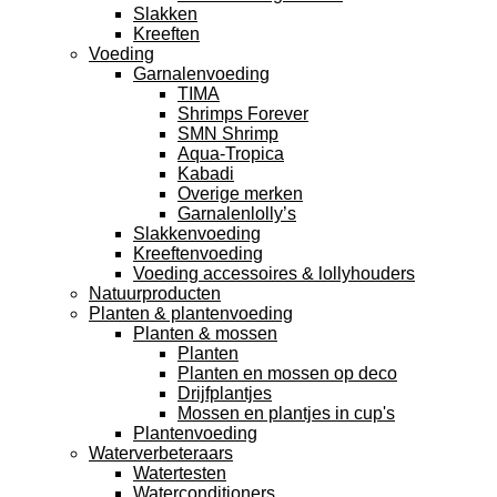
Slakken
Kreeften
Voeding
Garnalenvoeding
TIMA
Shrimps Forever
SMN Shrimp
Aqua-Tropica
Kabadi
Overige merken
Garnalenlolly’s
Slakkenvoeding
Kreeftenvoeding
Voeding accessoires & lollyhouders
Natuurproducten
Planten & plantenvoeding
Planten & mossen
Planten
Planten en mossen op deco
Drijfplantjes
Mossen en plantjes in cup's
Plantenvoeding
Waterverbeteraars
Watertesten
Waterconditioners