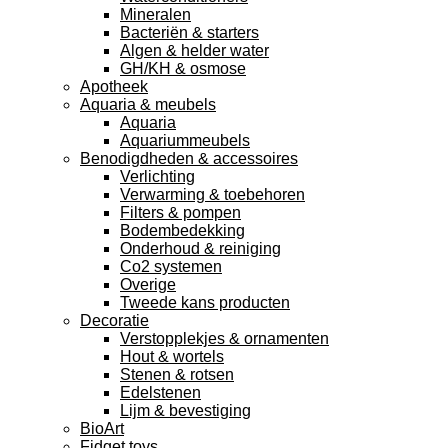
Mineralen
Bacteriën & starters
Algen & helder water
GH/KH & osmose
Apotheek
Aquaria & meubels
Aquaria
Aquariummeubels
Benodigdheden & accessoires
Verlichting
Verwarming & toebehoren
Filters & pompen
Bodembedekking
Onderhoud & reiniging
Co2 systemen
Overige
Tweede kans producten
Decoratie
Verstopplekjes & ornamenten
Hout & wortels
Stenen & rotsen
Edelstenen
Lijm & bevestiging
BioArt
Fidget toys