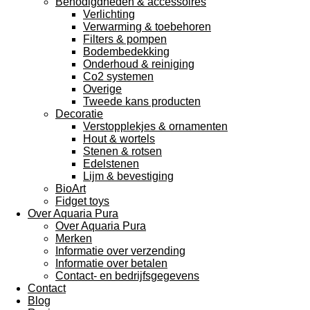
Benodigdheden & accessoires
Verlichting
Verwarming & toebehoren
Filters & pompen
Bodembedekking
Onderhoud & reiniging
Co2 systemen
Overige
Tweede kans producten
Decoratie
Verstopplekjes & ornamenten
Hout & wortels
Stenen & rotsen
Edelstenen
Lijm & bevestiging
BioArt
Fidget toys
Over Aquaria Pura
Over Aquaria Pura
Merken
Informatie over verzending
Informatie over betalen
Contact- en bedrijfsgegevens
Contact
Blog