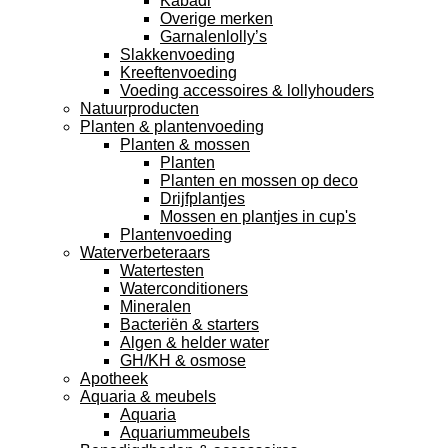
Kabadi
Overige merken
Garnalenlolly’s
Slakkenvoeding
Kreeftenvoeding
Voeding accessoires & lollyhouders
Natuurproducten
Planten & plantenvoeding
Planten & mossen
Planten
Planten en mossen op deco
Drijfplantjes
Mossen en plantjes in cup's
Plantenvoeding
Waterverbeteraars
Watertesten
Waterconditioners
Mineralen
Bacteriën & starters
Algen & helder water
GH/KH & osmose
Apotheek
Aquaria & meubels
Aquaria
Aquariummeubels