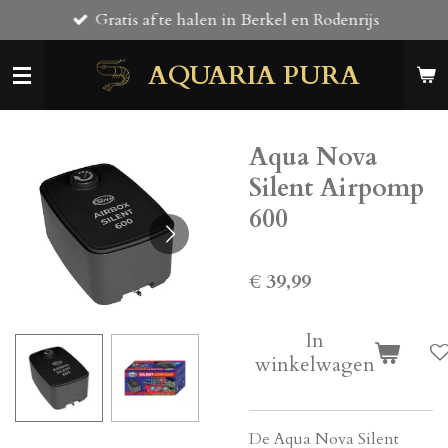
Gratis af te halen in Berkel en Rodenrijs
Ga
direct
AQUARIA PURA
naar
de
hoofdinhoud
Aqua Nova
Silent Airpomp
600
€ 39,99
In
winkelwagen
De Aqua Nova Silent