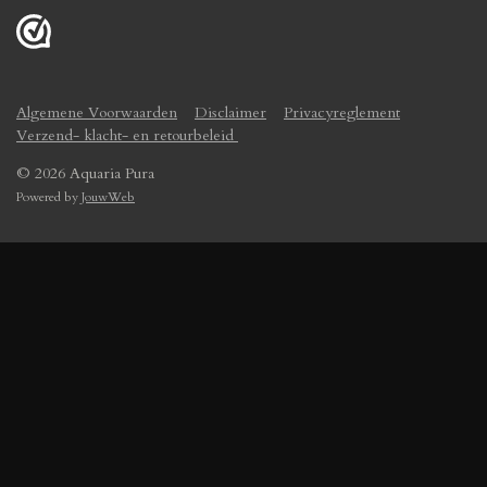
Algemene Voorwaarden
Disclaimer
Privacyreglement
Verzend- klacht- en retourbeleid
© 2026 Aquaria Pura
Powered by
JouwWeb