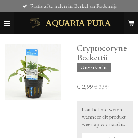
Gratis af te halen in Berkel en Rodenrijs
Ga
direct
AQUARIA PURA
naar
de
hoofdinhoud
Cryptocoryne
Beckettii
Uitverkocht
€ 2,99
€ 3,99
Laat het me weten
wanneer dit product
weer op voorraad is.