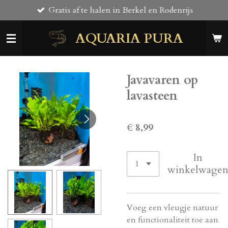
Gratis af te halen in Berkel en Rodenrijs
Ga
direct
AQUARIA PURA
naar
de
hoofdinhoud
Javavaren op
lavasteen
€ 8,99
In
winkelwage
Voeg een vleugje natuur
en functionaliteit toe aan