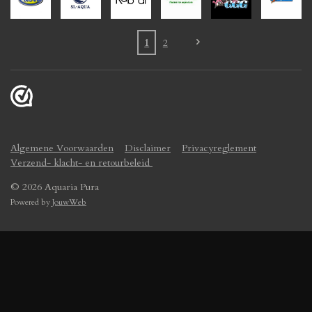
1
2
Algemene Voorwaarden
Disclaimer
Privacyreglement
Verzend- klacht- en retourbeleid
© 2026 Aquaria Pura
Powered by
JouwWeb