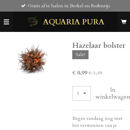
Gratis af te halen in Berkel en Rodenrijs
Ga
direct
AQUARIA PURA
naar
de
hoofdinhoud
Hazelaar bolster
Sale!
€ 0,99
€ 1,45
In
winkelwage
Begin vandaag nog met
het verwennen van je