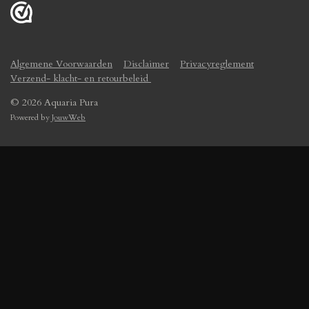
Algemene Voorwaarden
Disclaimer
Privacyreglement
Verzend- klacht- en retourbeleid
© 2026 Aquaria Pura
Powered by
JouwWeb