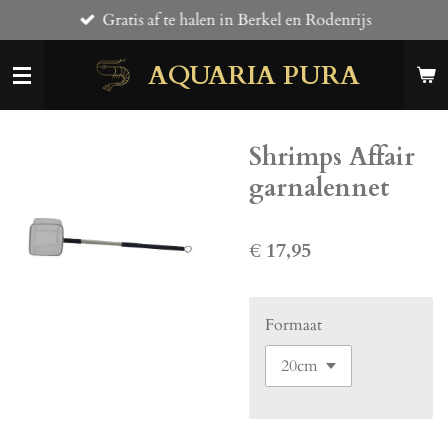
Gratis af te halen in Berkel en Rodenrijs
Ga
direct
AQUARIA PURA
naar
de
hoofdinhoud
Shrimps Affair
garnalennet
€ 17,95
Formaat