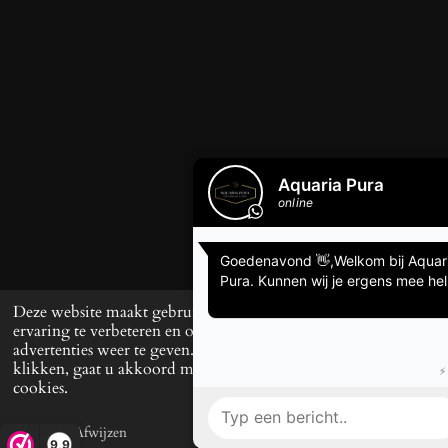
Deze website maakt gebruik van cookies om uw
ervaring te verbeteren en op maat gemaakte
advertenties weer te geven. Door op ‘Accepteren’ te
klikken, gaat u akkoord met het gebruik van alle
cookies.
Afwijzen
Accepteren
E-mailadres
Telefoonnummer
TikTok
W
9,9