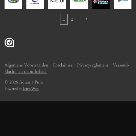
1
2
Algemene Voorwaarden
Disclaimer
Privacyreglement
Verzend-
klacht- en retourbeleid
© 2026 Aquaria Pura
Powered by
JouwWeb