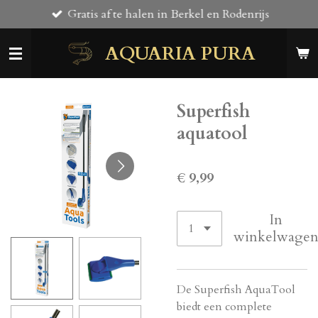
Gratis af te halen in Berkel en Rodenrijs
Ga
direct
AQUARIA PURA
naar
de
hoofdinhoud
Superfish
aquatool
€ 9,99
In
winkelwage
De Superfish AquaTool
biedt een complete