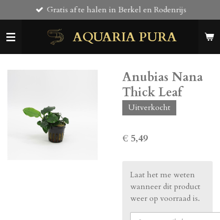
Gratis af te halen in Berkel en Rodenrijs
Ga
direct
AQUARIA PURA
naar
de
hoofdinhoud
Anubias Nana
Thick Leaf
Uitverkocht
€ 5,49
Laat het me weten
wanneer dit product
weer op voorraad is.