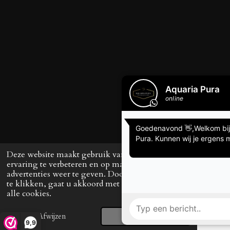
Deze website maakt gebruik van cookies om uw
ervaring te verbeteren en op maat gemaakte
advertenties weer te geven. Door op ‘Accepteren’
te klikken, gaat u akkoord met het gebruik van
alle cookies.
Afwijzen
Accepteren
E-mailadres
Telefoonnummer
TikTok
9,9