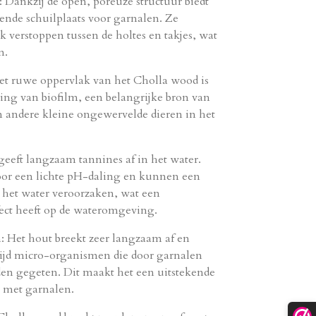
: Dankzij de open, poreuze structuur biedt
ende schuilplaats voor garnalen. Ze
 verstoppen tussen de holtes en takjes, wat
n.
t ruwe oppervlak van het Cholla wood is
ing van biofilm, een belangrijke bron van
n andere kleine ongewervelde dieren in het
eeft langzaam tannines af in het water.
oor een lichte pH-daling en kunnen een
n het water veroorzaken, wat een
ffect heeft op de wateromgeving.
 Het hout breekt zeer langzaam af en
tijd micro-organismen die door garnalen
en gegeten. Dit maakt het een uitstekende
 met garnalen.