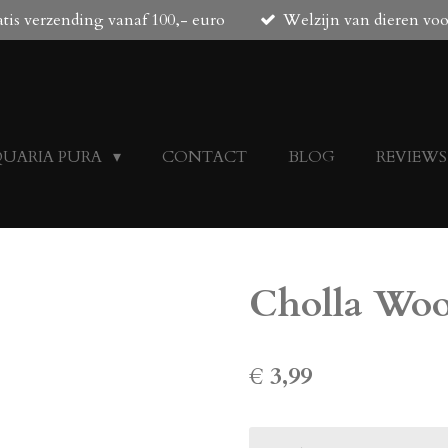
tis verzending vanaf 100,- euro
Welzijn van dieren vo
QUARIA PURA
CONTACT
BLOG
REVIEWS
Cholla Wo
€ 3,99