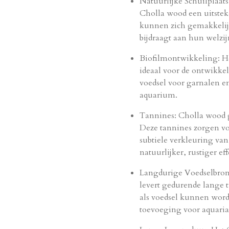
Natuurlijke Schuilplaats
Cholla wood een uitstek
kunnen zich gemakkelijk
bijdraagt aan hun welzij
Biofilmontwikkeling: He
ideaal voor de ontwikkel
voedsel voor garnalen e
aquarium.
Tannines: Cholla wood g
Deze tannines zorgen v
subtiele verkleuring va
natuurlijker, rustiger e
Langdurige Voedselbron:
levert gedurende lange 
als voedsel kunnen word
toevoeging voor aquaria