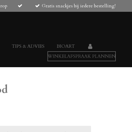
orop
Gratis snackjes bij iedere bestelling!
TIPS & ADVIES
BIOART
WINKELAFSPRAAK PLANNEN
od