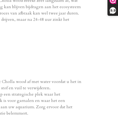
holla wood breekt zeer langzaam af, wat
ng kan blijven bijdragen aan het ecosysteem
9,9
roces van afbraak kan wel twee jaar duren.
t drijven, maar na 24-48 uur zinkt het
t Cholla wood af met water voordat u het in
stof en vuil te verwijderen.
op een strategische plek waar het
k is voor garnalen en waar het een
t aan uw aquarium. Zorg ervoor dat het
atie belemmert.