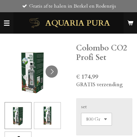
Gratis af te halen in Berkel en Rodenrijs
Ga
direct
AQUARIA PURA
naar
de
hoofdinhoud
Colombo CO2
Profi Set
€ 174,99
GRATIS verzending
set