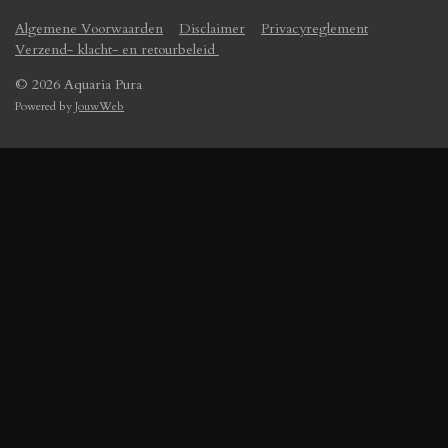
Algemene Voorwaarden
Disclaimer
Privacyreglement
Verzend- klacht- en retourbeleid
© 2026 Aquaria Pura
Powered by
JouwWeb