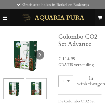
Gratis af te halen in Berkel en Rodenrijs
Ga
direct
AQUARIA PURA
naar
de
hoofdinhoud
Colombo CO2
Set Advance
€ 114,99
GRATIS verzending
In
winkelwage
De Colombo CO2 Set