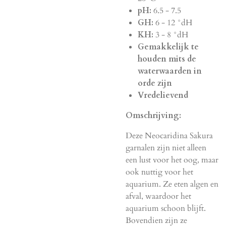
pH:
6.5 - 7.5
GH:
6 - 12 °dH
KH:
3 - 8 °dH
Gemakkelijk te
houden mits de
waterwaarden in
orde zijn
Vredelievend
Omschrijving:
Deze Neocaridina Sakura
garnalen zijn niet alleen
een lust voor het oog, maar
ook nuttig voor het
aquarium. Ze eten algen en
afval, waardoor het
aquarium schoon blijft.
Bovendien zijn ze