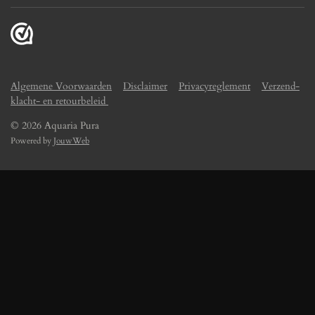
Algemene Voorwaarden
Disclaimer
Privacyreglement
Verzend-
klacht- en retourbeleid
© 2026 Aquaria Pura
Powered by
JouwWeb