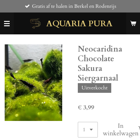
Gratis af te halen in Berkel en Rodenrijs
Ga
direct
AQUARIA PURA
naar
de
hoofdinhoud
Neocaridina
Chocolate
Sakura
Siergarnaal
Uitverkocht
€ 3,99
In
winkelwagen