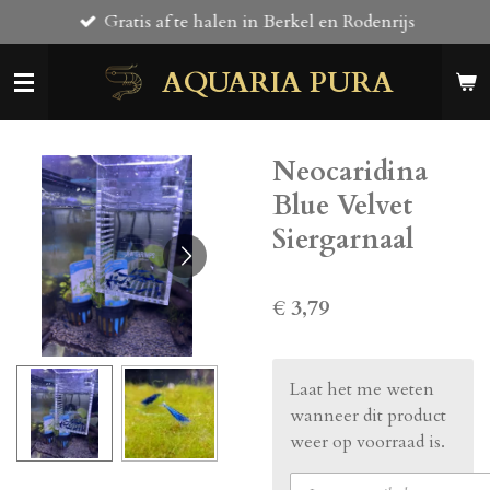
Gratis af te halen in Berkel en Rodenrijs
Ga
direct
AQUARIA PURA
naar
de
hoofdinhoud
Neocaridina
Blue Velvet
Siergarnaal
€ 3,79
Laat het me weten
wanneer dit product
weer op voorraad is.