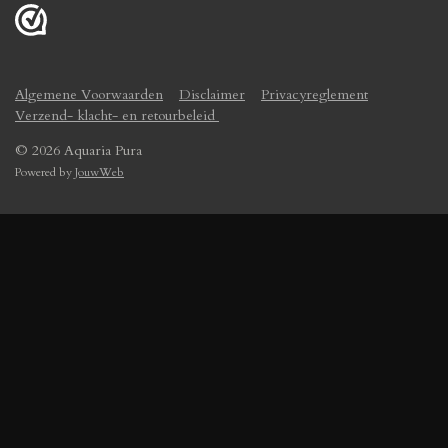
Algemene Voorwaarden
Disclaimer
Privacyreglement
Verzend- klacht- en retourbeleid
© 2026 Aquaria Pura
Powered by
JouwWeb