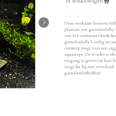
In winkelwagen
Deze vierkante leisteen-lol
plaatsen van garnalenlolly’
van 5x5 centimeter biedt d
garnalenlolly’s veilig en sta
ontwerp zorgt voor een organ
aquascape. De houder is id
toegang te geven tot hun lek
zorgt dat hij niet verschuif
garnalenliefhebber!