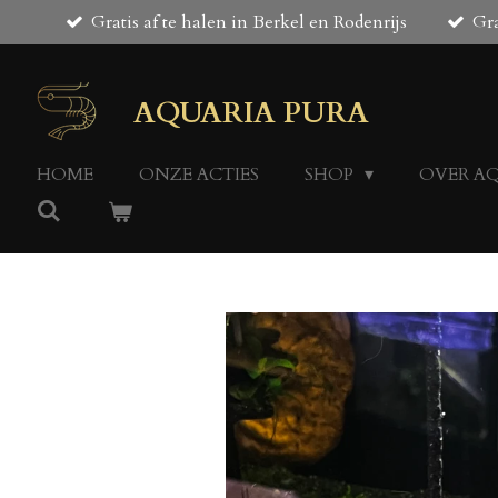
Gratis af te halen in Berkel en Rodenrijs
Gra
Ga
direct
naar
de
AQUARIA PURA
hoofdinhoud
HOME
ONZE ACTIES
SHOP
OVER A