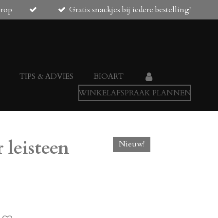
orop
Gratis snackjes bij iedere bestelling!
TIPS & ADVIES
BIOART
WINKELAFSPRAAK PLANNEN
 leisteen
Nieuw!