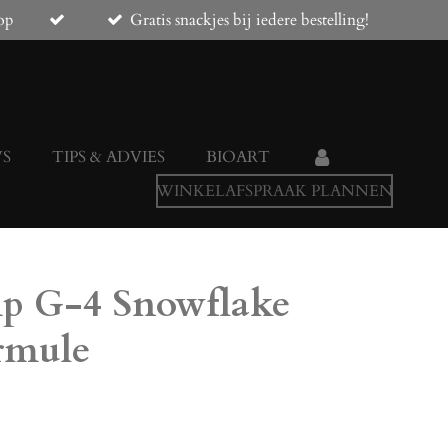
op
Gratis snackjes bij iedere bestelling!
WS
TIPS & ADVIES
BIOART
WINKELAFSPRAAK PLANNEN
p G-4 Snowflake
rmule