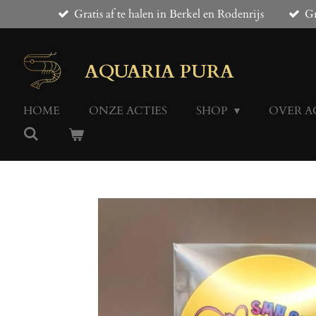
Gratis af te halen in Berkel en Rodenrijs
Gr
Ga
direct
naar
de
AQUARIA PURA
hoofdinhoud
HOME
ONZE ACTIES
SHOP
OVER A