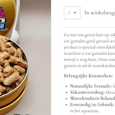
In winkelwag
Ga met een gerust hart op va
uw garnalen goed gevoed wor
product is speciaal ontwikke
waardoor u uw garnalen kunt 
terwijl u weg bent. Onze natu
granen en zal de waterkwalite
Belangrijke Kenmerken:
Natuurlijke Formule:
S
Vakantievoeding:
Ideaa
Waterkwaliteit Behoud
Eenvoudig in Gebruik:
in het aquarium.