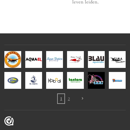
leven leiden.
1
2