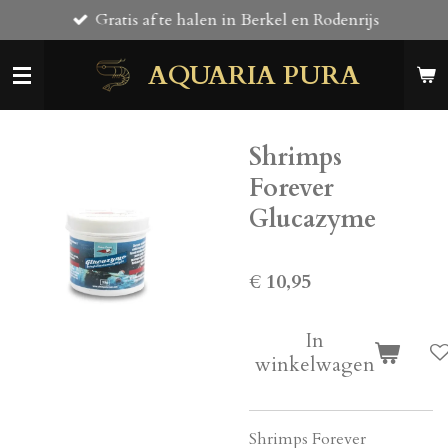
Gratis af te halen in Berkel en Rodenrijs
Ga
direct
AQUARIA PURA
naar
de
hoofdinhoud
Shrimps
Forever
Glucazyme
€ 10,95
In
winkelwagen
Shrimps Forever