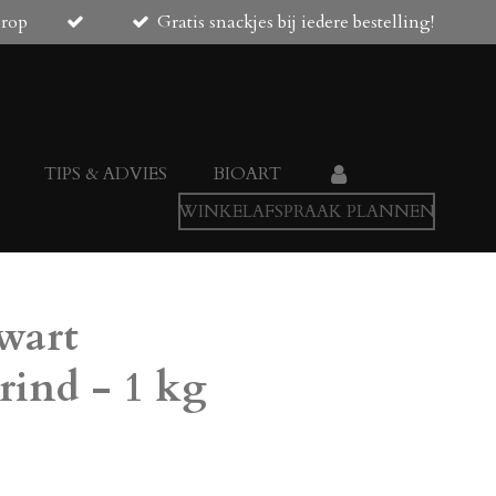
orop
Gratis snackjes bij iedere bestelling!
TIPS & ADVIES
BIOART
WINKELAFSPRAAK PLANNEN
wart
ind - 1 kg