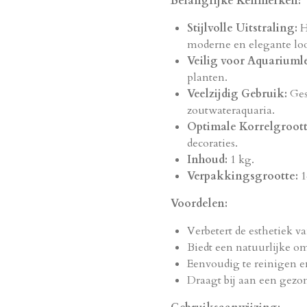
Belangrijke Kenmerken:
Stijlvolle Uitstraling:
H
moderne en elegante lo
Veilig voor Aquariuml
planten.
Veelzijdig Gebruik:
Ges
zoutwateraquaria.
Optimale Korrelgroott
decoraties.
Inhoud:
1 kg.
Verpakkingsgrootte:
1
Voordelen:
Verbetert de esthetiek 
Biedt een natuurlijke o
Eenvoudig te reinigen e
Draagt bij aan een gezon