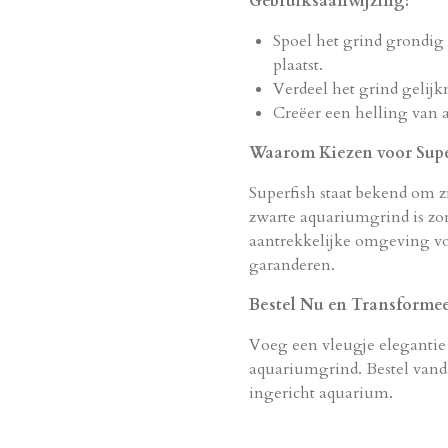
Gebruiksaanwijzing:
Spoel het grind grondig
plaatst.
Verdeel het grind gelij
Creëer een helling van a
Waarom Kiezen voor Supe
Superfish staat bekend om 
zwarte aquariumgrind is zo
aantrekkelijke omgeving vo
garanderen.
Bestel Nu en Transforme
Voeg een vleugje elegantie
aquariumgrind. Bestel vand
ingericht aquarium.