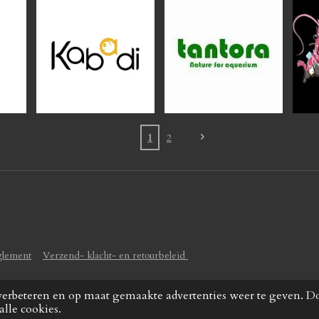
1
2
glement
Verzend- klacht- en retourbeleid
verbeteren en op maat gemaakte advertenties weer te geven. D
alle cookies.