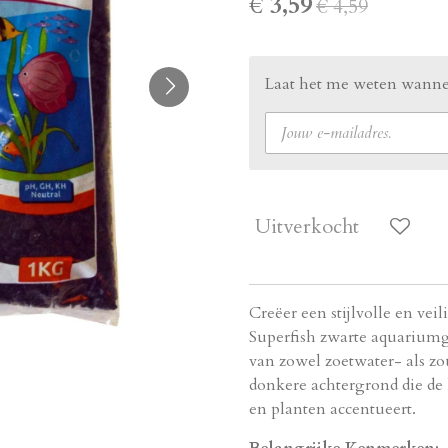
€ 3,59
€ 4,59
Laat het me weten wannee
Uitverkocht
Creëer een stijlvolle en v
Superfish zwarte aquariumgr
van zowel zoetwater- als zo
donkere achtergrond die de
en planten accentueert.