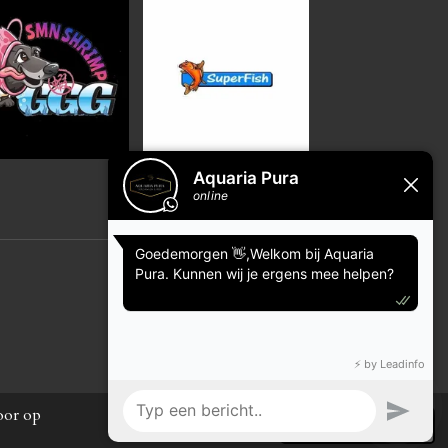
Powered by
JouwWeb
oor op
Afwijzen
Accepteren