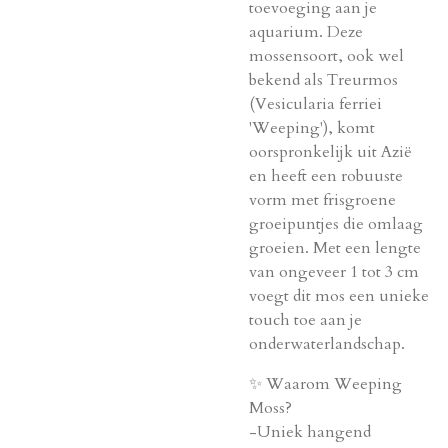
toevoeging aan je
aquarium. Deze
mossensoort, ook wel
bekend als Treurmos
(Vesicularia ferriei
'Weeping'), komt
oorspronkelijk uit Azië
en heeft een robuuste
vorm met frisgroene
groeipuntjes die omlaag
groeien. Met een lengte
van ongeveer 1 tot 3 cm
voegt dit mos een unieke
touch toe aan je
onderwaterlandschap.
✨ Waarom Weeping
Moss?
-Uniek hangend