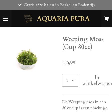
Gratis af te halen in Berkel en Rodenrijs
Ga
direct
AQUARIA PURA
naar
de
hoofdinhoud
Weeping Moss
(Cup 80cc)
€ 6,99
In
winkelwage
De Weeping mos in een
80 cc cup is een prachtige