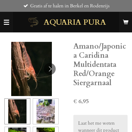
Gratis af te halen in Berkel en Rodenrijs
Ga
direct
AQUARIA PURA
naar
de
hoofdinhoud
Amano/Japonic
a Caridina
Multidentata
Red/Orange
Siergarnaal
€ 6,95
Laat het me weten
wanneer dit product