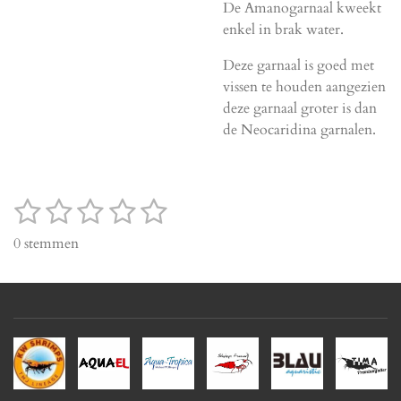
De Amanogarnaal kweekt
enkel in brak water.
Deze garnaal is goed met
vissen te houden aangezien
deze garnaal groter is dan
de Neocaridina garnalen.
1
2
3
4
5
S
R
t
a
s
s
s
s
s
0 stemmen
e
t
t
t
t
t
t
m
i
m
e
e
e
e
e
n
e
g
r
r
r
r
r
n
:
r
r
r
r
0
e
e
e
e
s