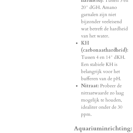
hardheid):
Tussen 5 en
20° dGH. Amano
garnalen zijn niet
bijzonder veeleisend
wat betreft de hardheid
van het water.
KH
(carbonaathardheid):
Tussen 4 en 14° dKH.
Een stabiele KH is
belangrijk voor het
bufferen van de pH.
Nitraat:
Probeer de
nitraatwaarde zo laag
mogelijk te houden,
idealiter onder de 30
ppm.
Aquariuminrichting: