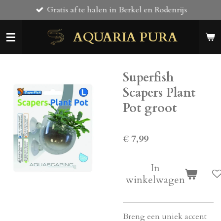
Gratis af te halen in Berkel en Rodenrijs
Ga
direct
AQUARIA PURA
naar
de
hoofdinhoud
Superfish
Scapers Plant
Pot groot
€ 7,99
In
winkelwagen
Breng een uniek accent