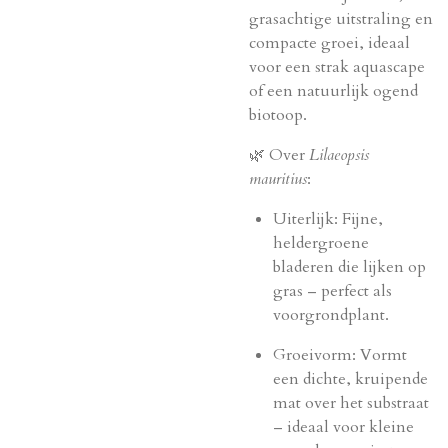
grasachtige uitstraling en
compacte groei, ideaal
voor een strak aquascape
of een natuurlijk ogend
biotoop.
🌿 Over
Lilaeopsis
mauritius
:
Uiterlijk: Fijne,
heldergroene
bladeren die lijken op
gras – perfect als
voorgrondplant.
Groeivorm: Vormt
een dichte, kruipende
mat over het substraat
– ideaal voor kleine