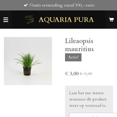
Gratis verzending vanaf 100,- euro
Ga
direct
AQUARIA PURA
naar
de
hoofdinhoud
Lileaopsis
mauritius
Actie!
€ 3,00
€ 3,49
Laat het me weten
wanneer dit product
weer op voorraad is.