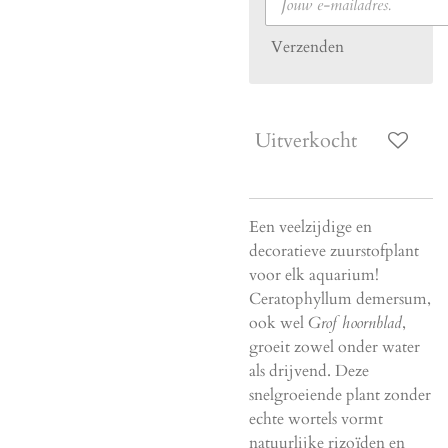
Verzenden
Uitverkocht
Een veelzijdige en
decoratieve zuurstofplant
voor elk aquarium!
Ceratophyllum demersum,
ook wel
Grof hoornblad
,
groeit zowel onder water
als drijvend. Deze
snelgroeiende plant zonder
echte wortels vormt
natuurlijke rizoïden en