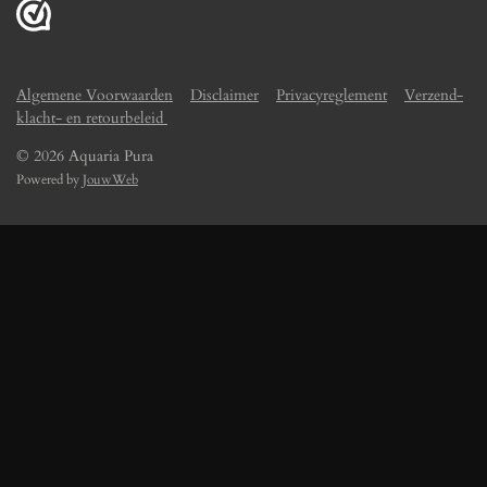
Algemene Voorwaarden
Disclaimer
Privacyreglement
Verzend-
klacht- en retourbeleid
© 2026 Aquaria Pura
Powered by
JouwWeb