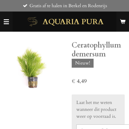
Gratis af te halen in Berkel en Rodenrijs
Ga
direct
AQUARIA PURA
naar
de
hoofdinhoud
Ceratophyllum
demersum
Nieuw!
€ 4,49
Laat het me weten
wanneer dit product
weer op voorraad is.