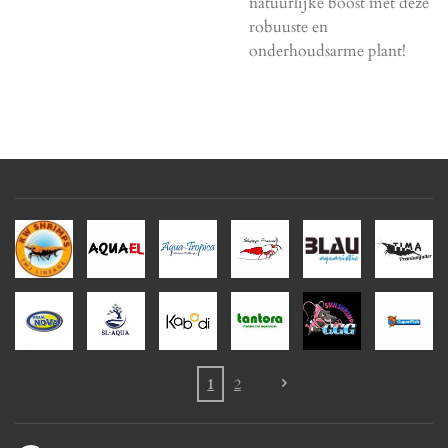
natuurlijke boost met deze
robuuste en
onderhoudsarme plant!
1
2