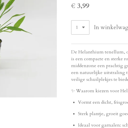
€ 3,99
In winkelwa
De Helanthium tenellum, o
is een compacte en sterke r
middenzone een prachtig gr
een natuurlijke uitstraling
veilige schuilplekjes te bied
✨ Waarom kiezen voor Hel
Vormt een dicht, frisgroe
Sterk plantje, groeit goed
Ideaal voor garnalen: s