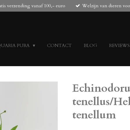
tis verzending vanaf 100,- euro
Welzijn van dieren vo
QUARIA PURA
CONTACT
BLOG
REVIEWS
Echinodoru
tenellus/H
tenellum