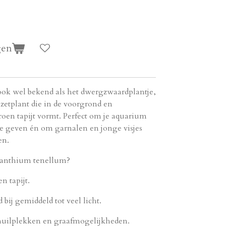
gen
ok wel bekend als het dwergzwaardplantje,
ozetplant die in de voorgrond en
oen tapijt vormt. Perfect om je aquarium
 te geven én om garnalen en jonge visjes
en.
anthium tenellum?
n tapijt.
 bij gemiddeld tot veel licht.
chuilplekken en graafmogelijkheden.