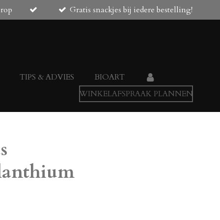
orop
Gratis snackjes bij iedere bestelling!
TIPS & ADVIES
BIOART
WINKELAFSPRAAK PLANNEN
s
elanthium