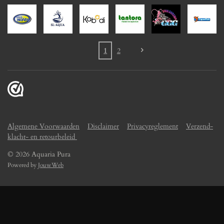
1
2
Algemene Voorwaarden
Disclaimer
Privacyreglement
Verzend-
klacht- en retourbeleid
© 2026 Aquaria Pura
Powered by
JouwWeb