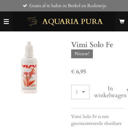
Gratis af te halen in Berkel en Rodenrijs
Ga
direct
AQUARIA PURA
naar
de
hoofdinhoud
Vimi Solo Fe
Nieuw!
€ 6,95
In
winkelwagen
Vimi Solo Fe is een
geconcentreerde vloeibare