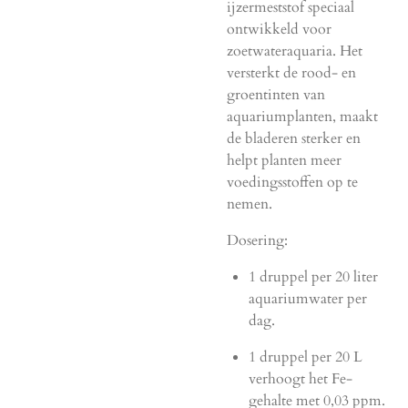
ijzermeststof speciaal
ontwikkeld voor
zoetwateraquaria. Het
versterkt de rood- en
groentinten van
aquariumplanten, maakt
de bladeren sterker en
helpt planten meer
voedingsstoffen op te
nemen.
Dosering:
1 druppel per 20 liter
aquariumwater per
dag.
1 druppel per 20 L
verhoogt het Fe-
gehalte met 0,03 ppm.