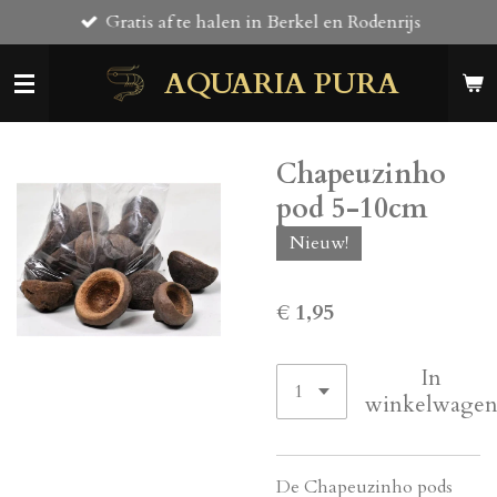
Gratis af te halen in Berkel en Rodenrijs
Ga
direct
AQUARIA PURA
naar
de
hoofdinhoud
Chapeuzinho
pod 5-10cm
Nieuw!
€ 1,95
In
winkelwage
De Chapeuzinho pods