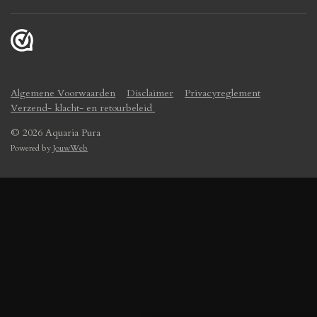
Algemene Voorwaarden
Disclaimer
Privacyreglement
Verzend- klacht- en retourbeleid
© 2026 Aquaria Pura
Powered by
JouwWeb