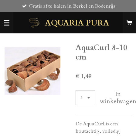
Gratis af te halen in Berkel en Rodenrijs
Ga
direct
AQUARIA PURA
naar
de
hoofdinhoud
AquaCurl 8-10
cm
€ 1,49
In
winkelwage
De AquaCurl is een
houtachtig, volledig