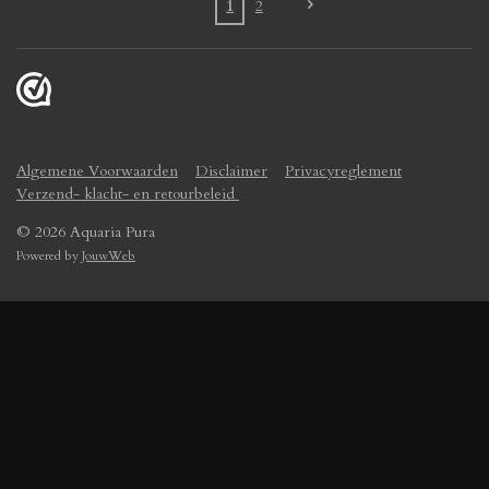
1
2
Algemene Voorwaarden
Disclaimer
Privacyreglement
Verzend- klacht- en retourbeleid
© 2026 Aquaria Pura
Powered by
JouwWeb