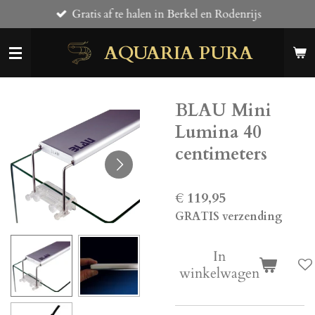
Gratis af te halen in Berkel en Rodenrijs
Ga
direct
AQUARIA PURA
naar
de
hoofdinhoud
BLAU Mini
Lumina 40
centimeters
€ 119,95
GRATIS verzending
In
winkelwagen