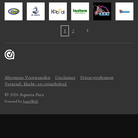
1
2
Algemene Voorwaarden
Disclaimer
Privacyreglement
Verzend- klacht- en retourbeleid
© 2026 Aquaria Pura
Powered by
JouwWeb