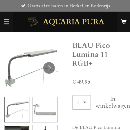
Gratis af te halen in Berkel en Rodenrijs
Ga
direct
AQUARIA PURA
naar
de
hoofdinhoud
BLAU Pico
Lumina 11
RGB+
€ 49,95
In
winkelwage
De BLAU Pico Lumina