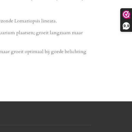
ezonde Lomariopsis lineata.
9,9
aquarium plaatsen; groeit langzaam maar
ar groeit optimaal bij goede belichting