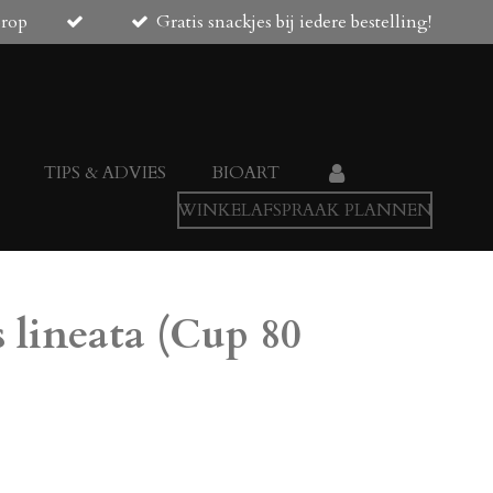
orop
Gratis snackjes bij iedere bestelling!
TIPS & ADVIES
BIOART
WINKELAFSPRAAK PLANNEN
 lineata (Cup 80