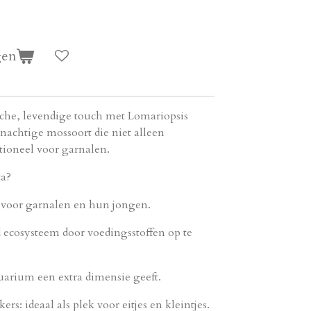
gen
sche, levendige touch met Lomariopsis
enachtige mossoort die niet alleen
ctioneel voor garnalen.
ta?
s voor garnalen en hun jongen.
ecosysteem door voedingsstoffen op te
uarium een extra dimensie geeft.
rs: ideaal als plek voor eitjes en kleintjes.