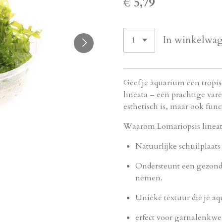
€ 5,79
In winkelwa
Geef je aquarium een tropi
lineata – een prachtige var
esthetisch is, maar ook fun
Waarom Lomariopsis linea
Natuurlijke schuilplaat
Ondersteunt een gezond 
nemen.
Unieke textuur die je aq
erfect voor garnalenkweke