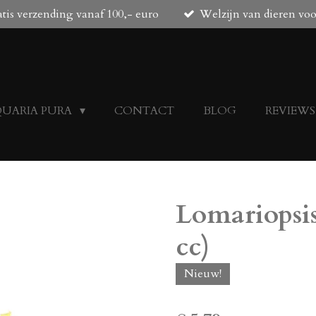
tis verzending vanaf 100,- euro
Welzijn van dieren vo
QUARIA PURA
CONTACT
BLOG
REVIEWS
Lomariopsis
cc)
Nieuw!