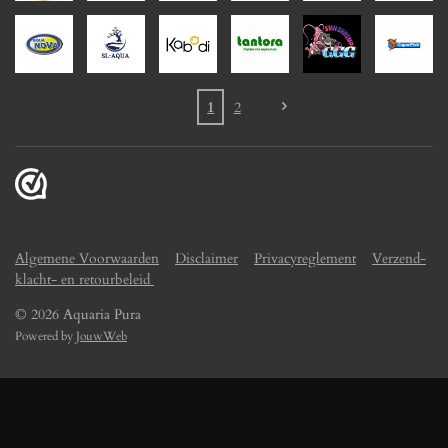
1
2
Algemene Voorwaarden
Disclaimer
Privacyreglement
Verzend-
klacht- en retourbeleid
© 2026 Aquaria Pura
Powered by
JouwWeb