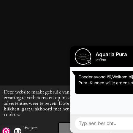
Deze website maakt gebruik van cookies om uw
ervaring te verbeteren en op maat gemaakte
advertenties weer te geven. Door op ‘Accepteren’ te
klikken, gaat u akkoord met het gebruik van alle
cookies.
Afwijzen
Accepteren
E-mailadres
Telefoonnummer
TikTok
9,9