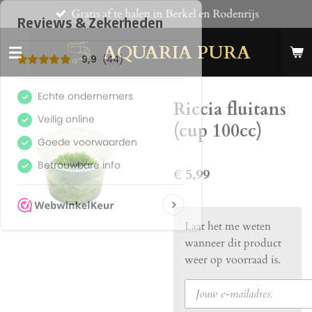
Gratis af te halen in Berkel en Rodenrijs
Ga
direct
AQUARIA PURA
naar
de
hoofdinhoud
Riccia fluitans
(cup 100cc)
€ 5,99
Laat het me weten
wanneer dit product
weer op voorraad is.