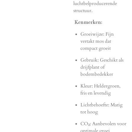
luchtbelproducerende
structuur.
Kenmerken:
Groeiwijze: Fijn
vertakt mos dat
compact groeit
Gebruik: Geschikt als
drijfplant of
bodembedekker
Kleur: Heldergroen,
fris en levendig
Lichtbehoefte: Matig
tot hoog
CO₂: Aanbevolen voor
optimale groei