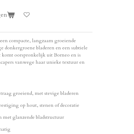
gen
s een compacte, langzaam groeiende
e donkergroene bladeren en een subtiele
t komt oorspronkelijk uit Borneo en is
scapers vanwege haar unieke textuur en
traag groeiend, met stevige bladeren
vestiging op hout, stenen of decoratie
n met glanzende bladstructuur
matig