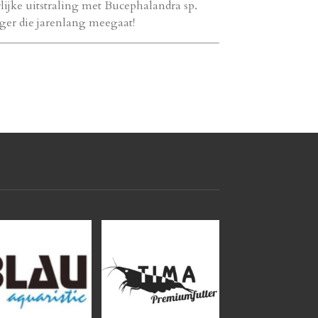
rlijke uitstraling met Bucephalandra sp.
ger die jarenlang meegaat!