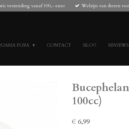
tis verzending vanaf 100,- euro
Welzijn van dieren vo
QUARIA PURA
CONTACT
BLOG
REVIEWS
Bucepheland
100cc)
€ 6,99