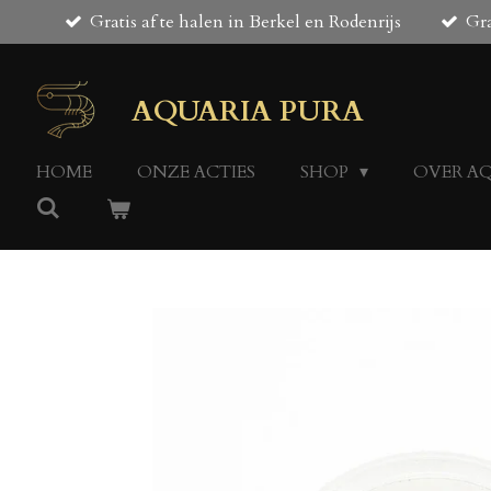
Gratis af te halen in Berkel en Rodenrijs
Gra
Ga
direct
naar
de
AQUARIA PURA
hoofdinhoud
HOME
ONZE ACTIES
SHOP
OVER A