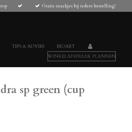
orop
Gratis snackjes bij iedere bestelling!
TIPS & ADVIES
BIOART
WINKELAFSPRAAK PLANNEN
ra sp green (cup