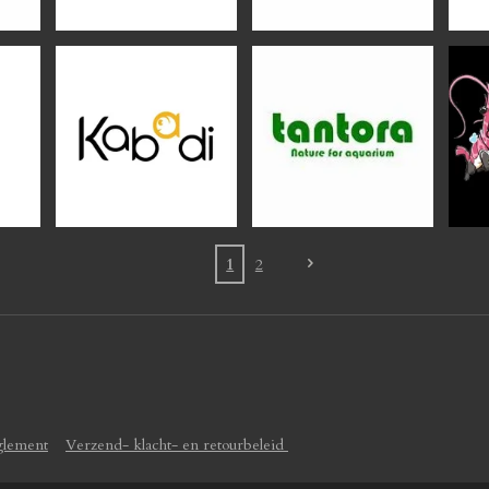
1
2
glement
Verzend- klacht- en retourbeleid