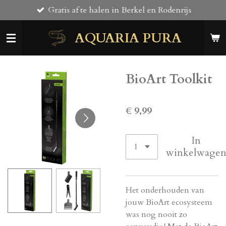
Gratis af te halen in Berkel en Rodenrijs
Ga
direct
AQUARIA PURA
naar
de
hoofdinhoud
BioArt Toolkit
€ 9,99
In
winkelwage
Het onderhouden van
jouw BioArt ecosysteem
was nog nooit zo