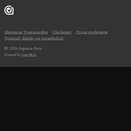
Algemene Voorwaarden
Disclaimer
Privacyreglement
Verzend- klacht- en retourbeleid
© 2026 Aquaria Pura
Powered by
JouwWeb