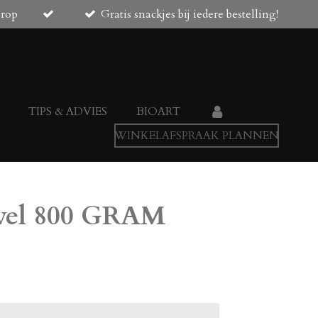
orop
Gratis snackjes bij iedere bestelling!
TIPS & ADVIES
BIOART
WINKELAFSPRAAK PLANNEN
vel 800 GRAM