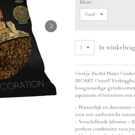
kleur
In winkelwa
Geef je BioArt Nano Garden 
BIOART Gravel! Verkrijgbaar
hoogwaardige grindsoorten 
aquarium of terrarium een re
- Natuurlijk en duurzaam 
voor een authentieke natu
- Verschillende kleuren – Ki
perfecte combinatie voor j