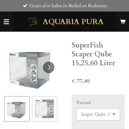
Gratis af te halen in Berkel en Rodenrijs
Ga
direct
AQUARIA PURA
naar
de
hoofdinhoud
SuperFish
Scaper Qube
15,25,60 Liter
€ 77,49
Variant