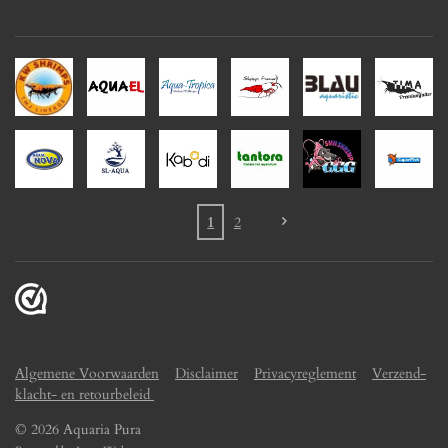
1
2
Algemene Voorwaarden
Disclaimer
Privacyreglement
Verzend-
klacht- en retourbeleid
© 2026 Aquaria Pura