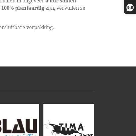
garnalen in ongeveer
4 uur samen
s
100% plantaardig
zijn, vervuilen ze
9,9
ersluitbare verpakking.