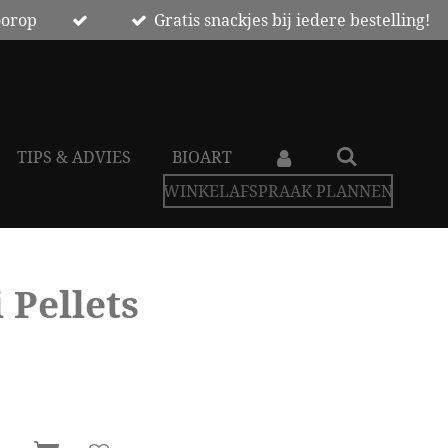
oorop
Gratis snackjes bij iedere bestelling!
TIPS & ADVIES
BIOART
WINKELAFSPRAAK PLANNEN
 Pellets