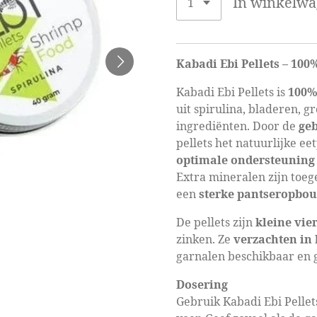
In winkelw
Kabadi Ebi Pellets – 100
Kabadi Ebi Pellets is
100%
uit spirulina, bladeren, 
ingrediënten. Door de
ge
pellets het natuurlijke e
optimale ondersteuning 
Extra mineralen zijn to
een
sterke pantseropbo
De pellets zijn
kleine vie
zinken. Ze
verzachten in 
garnalen beschikbaar en g
Dosering
Gebruik Kabadi Ebi Pellet