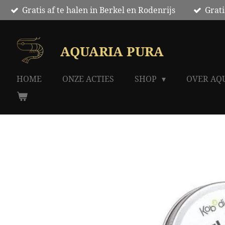
Gratis af te halen in Berkel en Rodenrijs
Grati
Ga
direct
naar
de
AQUARIA PURA
hoofdinhoud
HOME
ONZE ACTIES
SHOP
OVER AQ