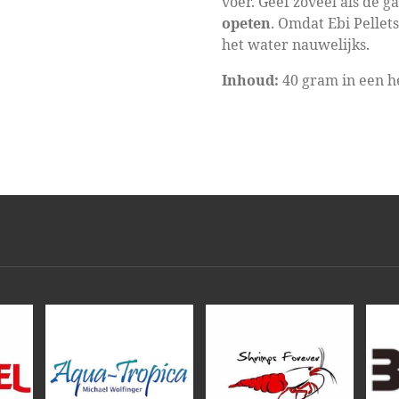
voer. Geef zoveel als de 
opeten
. Omdat Ebi Pellet
het water nauwelijks.
Inhoud:
40 gram in een h