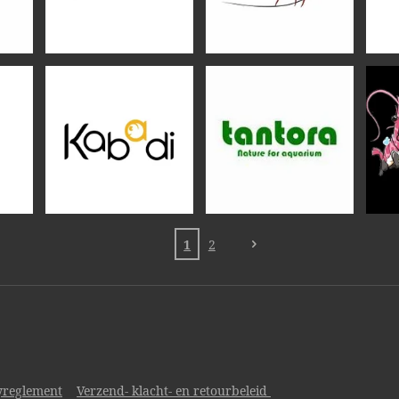
1
2
yreglement
Verzend- klacht- en retourbeleid