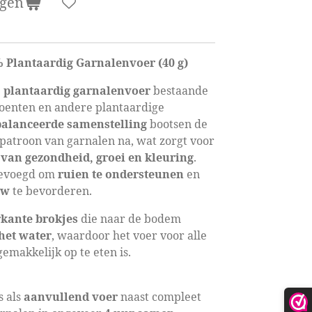
agen
% Plantaardig Garnalenvoer (40 g)
 plantaardig garnalenvoer
bestaande
groenten en andere plantaardige
balanceerde samenstelling
bootsen de
etpatroon van garnalen na, wat zorgt voor
van gezondheid, groei en kleuring
.
egevoegd om
ruien te ondersteunen
en
uw
te bevorderen.
rkante brokjes
die naar de bodem
het water
, waardoor het voer voor alle
emakkelijk op te eten is.
s als
aanvullend voer
naast compleet