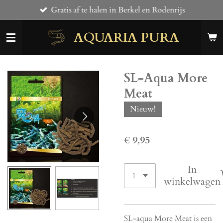
Gratis af te halen in Berkel en Rodenrijs
Ga
direct
AQUARIA PURA
naar
de
hoofdinhoud
SL-Aqua More
Meat
Nieuw!
€ 9,95
In
winkelwagen
SL-aqua More Meat is een