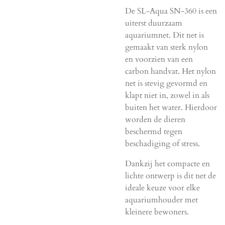
De SL-Aqua SN-360 is een
uiterst duurzaam
aquariumnet. Dit net is
gemaakt van sterk nylon
en voorzien van een
carbon handvat. Het nylon
net is stevig gevormd en
klapt niet in, zowel in als
buiten het water. Hierdoor
worden de dieren
beschermd tegen
beschadiging of stress.
Dankzij het compacte en
lichte ontwerp is dit net de
ideale keuze voor elke
aquariumhouder met
kleinere bewoners.