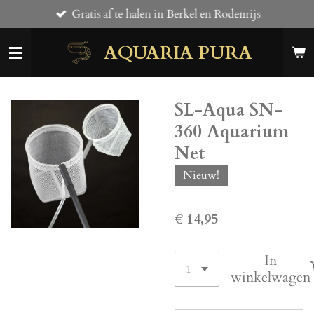
Gratis af te halen in Berkel en Rodenrijs
Ga
direct
AQUARIA PURA
naar
de
hoofdinhoud
SL-Aqua SN-
360 Aquarium
Net
Nieuw!
€ 14,95
In
winkelwagen