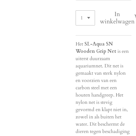
In
winkelwagen
Het
SL-Aqua SN
Wooden Grip Net
is een
uiterst duurzaam
aquariumnet. Dit net is
gemaakt van sterk nylon
en voorzien van een
carbon steel met een
houten handgreep. Het
nylon net is stevig
gevormd en klapt niet in,
zowel in als buiten het
water. Dit beschermt de
dieren tegen beschadiging