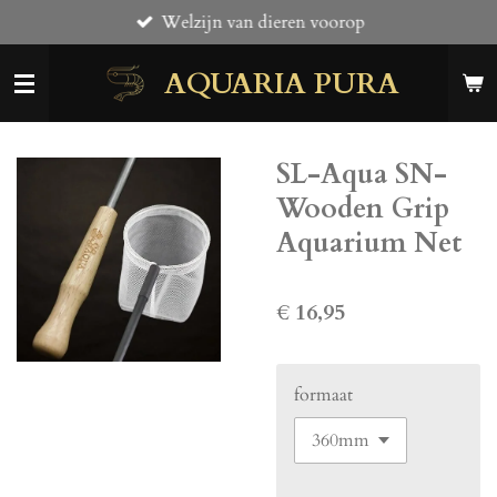
Welzijn van dieren voorop
Ga
direct
AQUARIA PURA
naar
de
hoofdinhoud
SL-Aqua SN-
Wooden Grip
Aquarium Net
€ 16,95
formaat