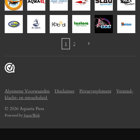
1
2
Algemene Voorwaarden
Disclaimer
Privacyreglement
Verzend-
klacht- en retourbeleid
© 2026 Aquaria Pura
Powered by
JouwWeb