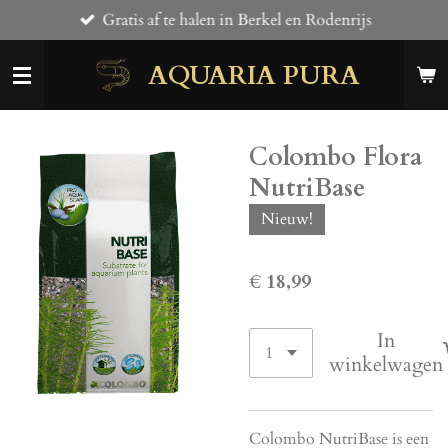
Gratis af te halen in Berkel en Rodenrijs
Ga
direct
AQUARIA PURA
naar
de
hoofdinhoud
Colombo Flora
NutriBase
Nieuw!
€ 18,99
In
winkelwagen
Colombo NutriBase is een