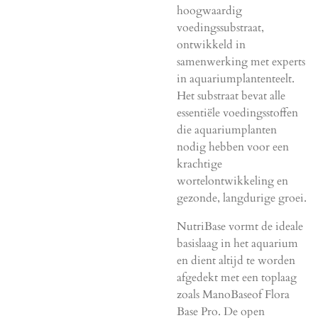
hoogwaardig
voedingssubstraat,
ontwikkeld in
samenwerking met experts
in aquariumplantenteelt.
Het substraat bevat alle
essentiële voedingsstoffen
die aquariumplanten
nodig hebben voor een
krachtige
wortelontwikkeling en
gezonde, langdurige groei.
NutriBase vormt de ideale
basislaag in het aquarium
en dient altijd te worden
afgedekt met een toplaag
zoals ManoBaseof Flora
Base Pro. De open