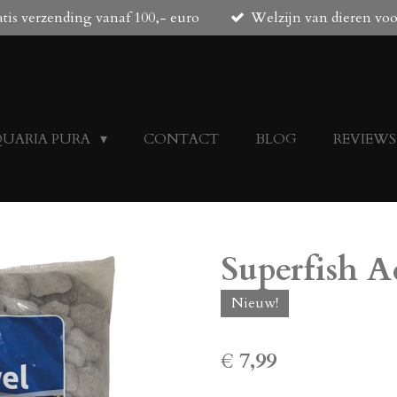
tis verzending vanaf 100,- euro
Welzijn van dieren vo
QUARIA PURA
CONTACT
BLOG
REVIEWS
Superfish A
Nieuw!
€ 7,99