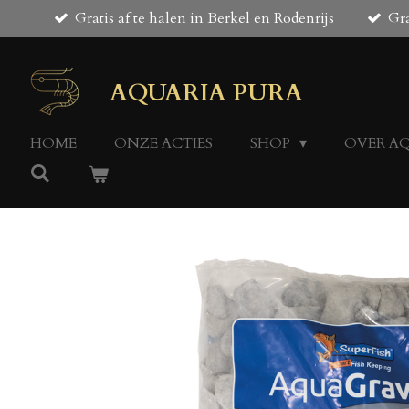
Gratis af te halen in Berkel en Rodenrijs
Gra
Ga
direct
naar
de
AQUARIA PURA
hoofdinhoud
HOME
ONZE ACTIES
SHOP
OVER A