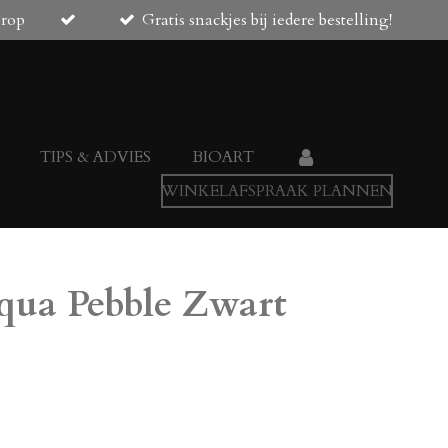
orop
Gratis snackjes bij iedere bestelling!
TIPS & ADVIES
BIOART
WINKELAFSPRAAK PLANNEN
qua Pebble Zwart