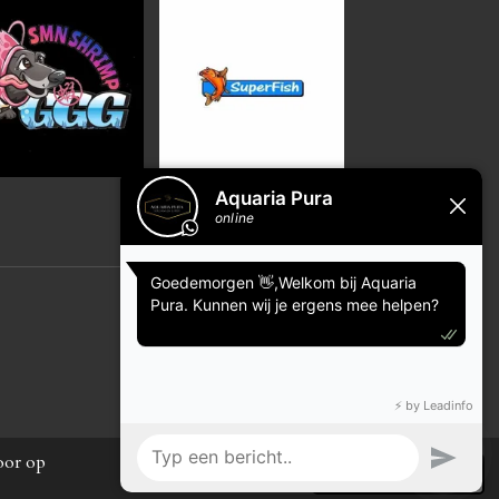
Powered by
JouwWeb
oor op
Afwijzen
Accepteren