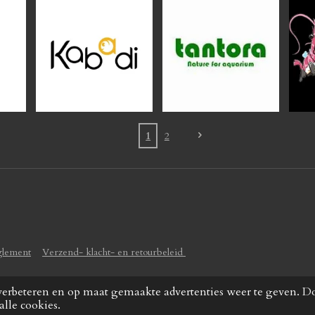
1
2
glement
Verzend- klacht- en retourbeleid
verbeteren en op maat gemaakte advertenties weer te geven. D
alle cookies.