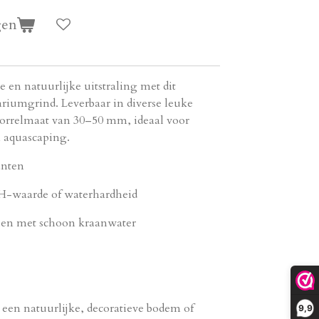
gen
 en natuurlijke uitstraling met dit
ariumgrind. Leverbaar in diverse leuke
orrelmaat van 30–50 mm, ideaal voor
n aquascaping.
anten
pH-waarde of waterhardheid
len met schoon kraanwater
n een natuurlijke, decoratieve bodem of
9,9