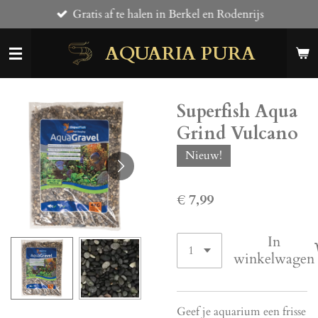
Gratis af te halen in Berkel en Rodenrijs
Ga
direct
AQUARIA PURA
naar
de
hoofdinhoud
Superfish Aqua
Grind Vulcano
Nieuw!
€ 7,99
In
winkelwagen
Geef je aquarium een frisse