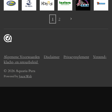
1
2
Algemene Voorwaarden
Disclaimer
Privacyreglement
Verzend-
klacht- en retourbeleid
© 2026 Aquaria Pura
Powered by
JouwWeb