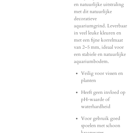
en natuurlijke uitstraling
met dit natuurlijke
decoratieve
aquariumgrind. Leverbaar
in veel leuke kleuren en
met een fijne korrelmaat
van 2–5 mm, ideaal voor
een stabiele en natuurlijke
aquariumbodem.
Veilig voor vissen en
planten
Heeft geen invloed op
pH-waarde of
waterhardheid
Voor gebruik goed
spoelen met schoon
kraanwater