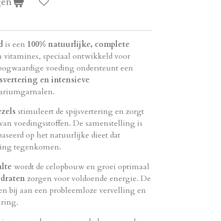
gen
d
is een
100% natuurlijke, complete
 vitamines, speciaal ontwikkeld voor
oogwaardige voeding ondersteunt een
svertering en intensieve
uariumgarnalen.
ezels
stimuleert de spijsvertering en zorgt
an voedingsstoffen. De samenstelling is
aseerd op het natuurlijke dieet dat
ving tegenkomen.
alte
wordt de celopbouw en groei optimaal
draten
zorgen voor voldoende energie. De
n bij aan een probleemloze vervelling en
uring.