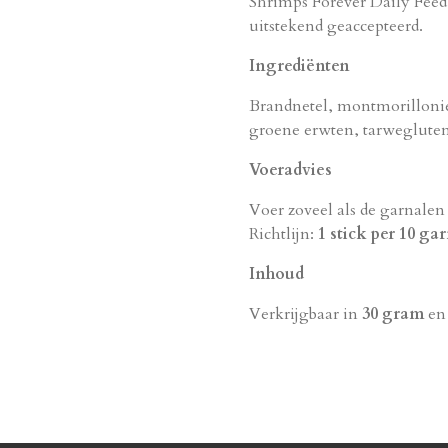
Shrimps Forever Daily Feed
uitstekend geaccepteerd.
Ingrediënten
Brandnetel, montmorilloniet
groene erwten, tarwegluten
Voeradvies
Voer zoveel als de garnale
Richtlijn:
1 stick per 10 ga
Inhoud
Verkrijgbaar in
30 gram
e