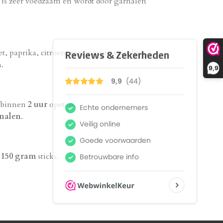
 is zeer voedzaam en wordt door garnalen
, paprika, citroen, rozemarijn, spirulina,
.
9,9
n binnen
2 uur
opeten.
rnalen
.
n
150 gram
sticks.