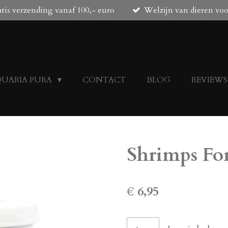
tis verzending vanaf 100,- euro
Welzijn van dieren vo
QUARIA PURA
CONTACT
BLOG
REVIEWS
Shrimps For
€ 6,95