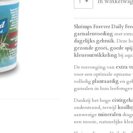
In winkelwa
Shrimps Forever Daily Fee
garnalenvoeding
met extra
dagelijks gebruik
. Deze h
gezonde groei, goede spij
kleurontwikkeling
bij aq
De toevoeging van
extra v
voor een optimale opname v
volledig
plantaardig
en geb
garnalen in hun leefomge
Dankzij het hoge
eiwitgeh
ondersteund, terwijl
koolhy
aanwezige
mineralen
drage
een mooie, natuurlijke kle