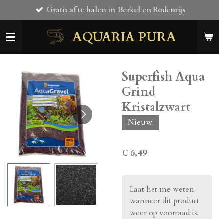
Gratis af te halen in Berkel en Rodenrijs
Ga
direct
AQUARIA PURA
naar
de
hoofdinhoud
Superfish Aqua
Grind
Kristalzwart
Nieuw!
€ 6,49
Laat het me weten
wanneer dit product
weer op voorraad is.