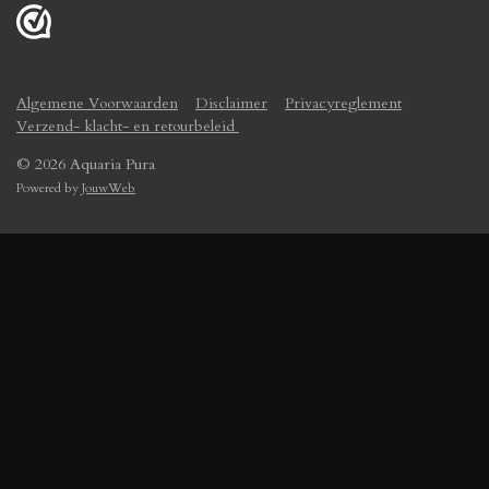
Algemene Voorwaarden
Disclaimer
Privacyreglement
Verzend- klacht- en retourbeleid
© 2026 Aquaria Pura
Powered by
JouwWeb