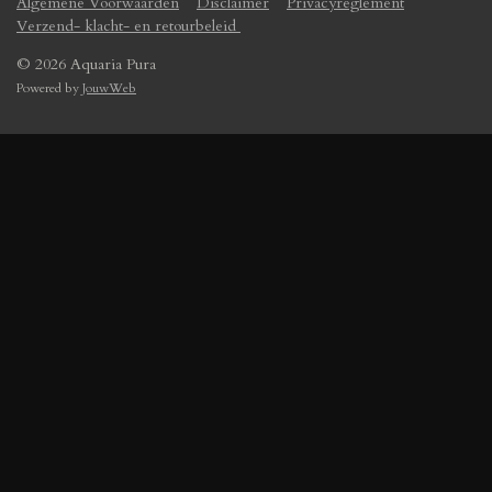
Algemene Voorwaarden
Disclaimer
Privacyreglement
Verzend- klacht- en retourbeleid
© 2026 Aquaria Pura
Powered by
JouwWeb