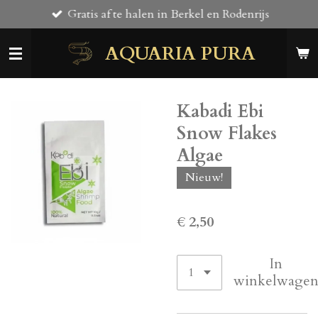
Gratis af te halen in Berkel en Rodenrijs
Ga
direct
AQUARIA PURA
naar
de
hoofdinhoud
Kabadi Ebi
Snow Flakes
Algae
Nieuw!
€ 2,50
In
winkelwage