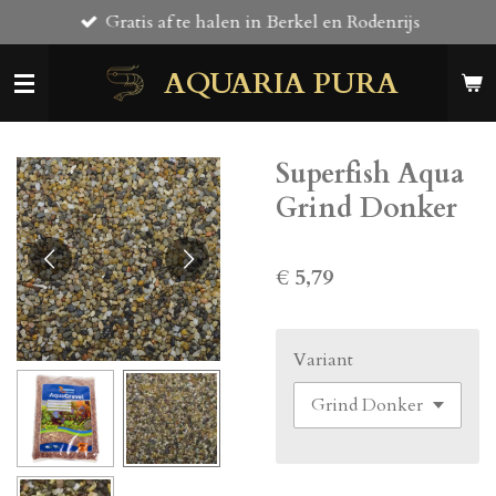
Gratis af te halen in Berkel en Rodenrijs
Ga
direct
AQUARIA PURA
naar
de
hoofdinhoud
Superfish Aqua
Grind Donker
€ 5,79
Variant