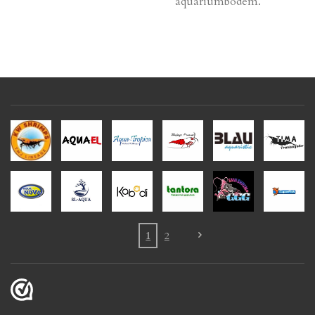
aquariumbodem.
1
2