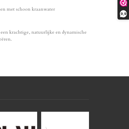
len met schoon kraanwater
9,9
e een krachtige, natuurlijke en dynamische
eëren.