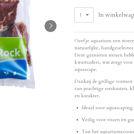
In winkelwa
Geef je aquarium een stoer
natuurlijke, handgeselecte
Deze granieten stenen hebb
kwartsaders, wat zorgt voor 
aquascape.
Dankzij de grillige vormen 
van prachtige rotskusten, k
en karakter.
Ideaal voor aquascaping
Veilig voor vissen en g
Tast het aquariumecosy