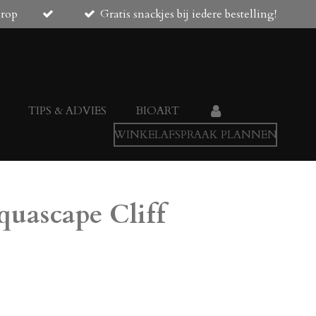
orop
Gratis snackjes bij iedere bestelling!
TIPS & ADVIES
BIOART
WINKELAFSPRAAK PLANNEN
quascape Cliff