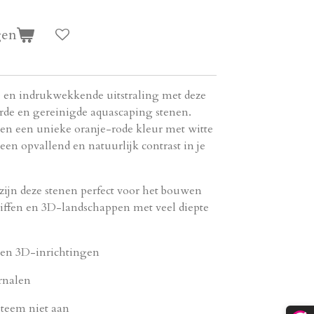
gen
e en indrukwekkende uitstraling met deze
erde en gereinigde aquascaping stenen.
en een unieke oranje-rode kleur met witte
een opvallend en natuurlijk contrast in je
zijn deze stenen perfect voor het bouwen
liffen en 3D-landschappen met veel diepte
 en 3D-inrichtingen
arnalen
steem niet aan