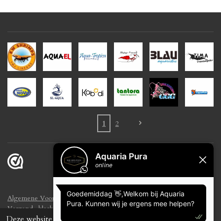
1
2
Algemene Voorwaarden
Disclaimer
Privacyreglement
Verzend- klacht- en retourbeleid
Deze website maakt gebruik van cookies om uw