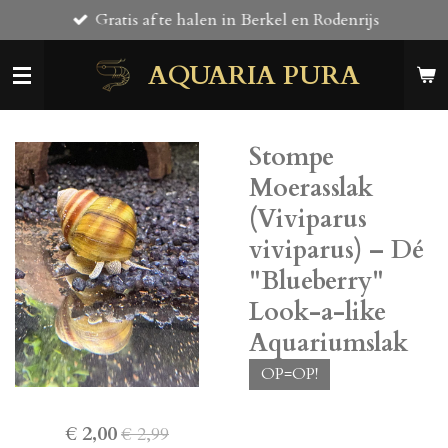
Gratis af te halen in Berkel en Rodenrijs
Ga
direct
AQUARIA PURA
naar
de
hoofdinhoud
Stompe
Moerasslak
(Viviparus
viviparus) – Dé
"Blueberry"
Look-a-like
Aquariumslak
OP=OP!
€ 2,00
€ 2,99