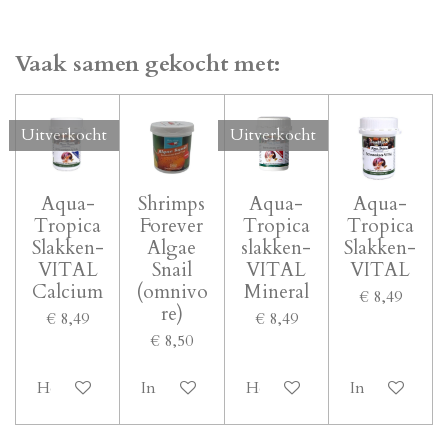
Vaak samen gekocht met:
Uitverkocht
Uitverkocht
Aqua-
Shrimps
Aqua-
Aqua-
Tropica
Forever
Tropica
Tropica
Slakken-
Algae
slakken-
Slakken-
VITAL
Snail
VITAL
VITAL
Calcium
(omnivo
Mineral
€ 8,49
re)
€ 8,49
€ 8,49
€ 8,50
Houd mij op de hoogte
In winkelwagen
Houd mij op de hoogte
In winkelwa