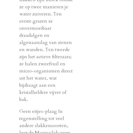
ze op twee manieren je
water zuiveren. Ten
eerste grazen ze
onvermoeibaar
draadalgen en
algenaanslag van stenen
en wanden. Ten tweede
zijn het actieve filteraars;
ze halen zweefvuil en
micro-organismen direct
uit het water, wat
bijdraagt aan een
kristalheldere vijver of
bak.
Geen eitjes-plaag In
tegenstelling tot veel
andere slakkensoorten,
legt de Moerasslak geen