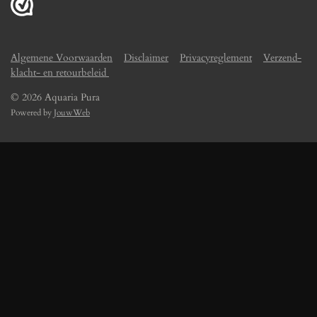
Algemene Voorwaarden
Disclaimer
Privacyreglement
Verzend-
klacht- en retourbeleid
© 2026 Aquaria Pura
Powered by
JouwWeb