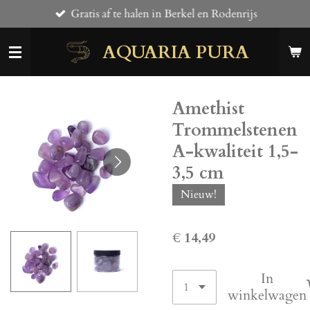
Gratis af te halen in Berkel en Rodenrijs
Ga
direct
AQUARIA PURA
naar
de
hoofdinhoud
Amethist
Trommelstenen
A-kwaliteit 1,5-
3,5 cm
Nieuw!
€ 14,49
In
winkelwagen